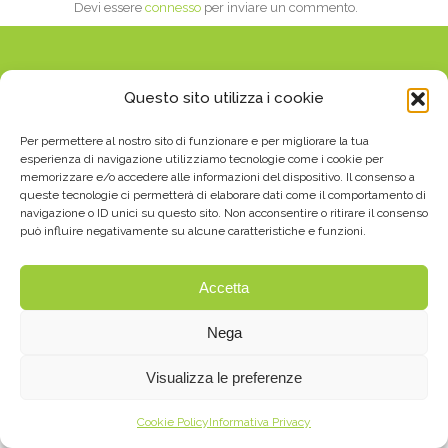
Devi essere
connesso
per inviare un commento.
Questo sito utilizza i cookie
Per permettere al nostro sito di funzionare e per migliorare la tua
esperienza di navigazione utilizziamo tecnologie come i cookie per
memorizzare e/o accedere alle informazioni del dispositivo. Il consenso a
© 2021 PIERROT VIAGGI S.A.S. DI ACQUADRO
queste tecnologie ci permetterà di elaborare dati come il comportamento di
CAROLA E IULITA - P.I. 01352350027 - REA
navigazione o ID unici su questo sito. Non acconsentire o ritirare il consenso
può influire negativamente su alcune caratteristiche e funzioni.
134003 -
PRIVACY & COOKIE
- BY
OPLÀ
COMUNICAZIONE
Accetta
Nega
Visualizza le preferenze
Cookie Policy
Informativa Privacy