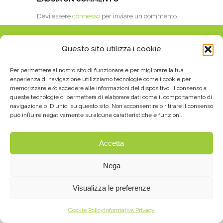
Devi essere
connesso
per inviare un commento.
Questo sito utilizza i cookie
Per permettere al nostro sito di funzionare e per migliorare la tua
esperienza di navigazione utilizziamo tecnologie come i cookie per
memorizzare e/o accedere alle informazioni del dispositivo. Il consenso a
queste tecnologie ci permetterà di elaborare dati come il comportamento di
© 2021 PIERROT VIAGGI S.A.S. DI ACQUADRO
navigazione o ID unici su questo sito. Non acconsentire o ritirare il consenso
può influire negativamente su alcune caratteristiche e funzioni.
CAROLA E IULITA - P.I. 01352350027 - REA
134003 -
PRIVACY & COOKIE
- BY
OPLÀ
COMUNICAZIONE
Accetta
Nega
Visualizza le preferenze
Cookie Policy
Informativa Privacy